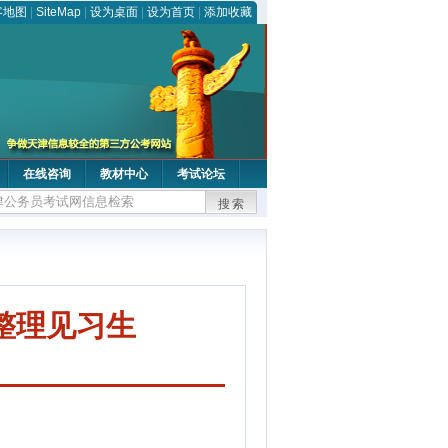
客地图
|
SiteMap
|
设为桌面
|
设为首页
|
添加收藏
在线咨询
教材中心
考试论坛
搜索
整理见习生