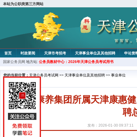
本站为公职类第三方网站
首页
时政要闻
天津市考招考
天津事业单位及其他招聘
申论资
国家公务员网
地方站:
公务员教材中心：2026年天津公务员考试用书
教材中心
您的当前位置：
天津公务员考试网
>>
天津事业单位及其他招聘
>>
事业单位
天津康养集团所属天津康惠健
聘
发布：2026-01-30 09:37:11