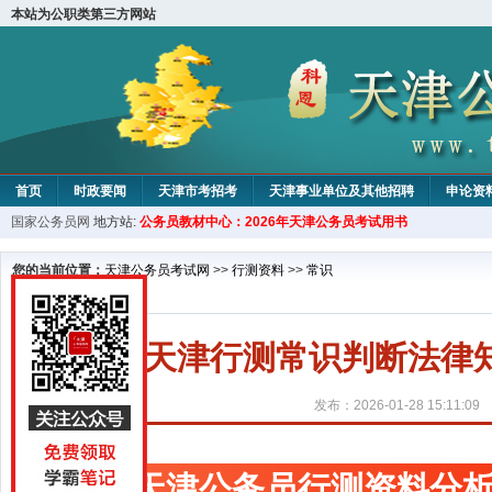
本站为公职类第三方网站
首页
时政要闻
天津市考招考
天津事业单位及其他招聘
申论资
国家公务员网
地方站:
公务员教材中心：2026年天津公务员考试用书
教材中心
您的当前位置：
天津公务员考试网
>>
行测资料
>>
常识
天津行测常识判断法律
发布：2026-01-28 15:11:09
天津公务员行测资料分