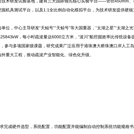
研发试验基地，建有三大国际领先核心实验平台——管径450mm、单泵
掘机具测试平台，以及1:1全比例自动化模拟平台，为技术研发提供硬核
中心主导研发“天鲲号”“天鲸号”等大国重器，“太湖之星”“太湖之光”
25843kW，每小时疏浚量达6000立方米，“浚川”船挖掘效率比传统设备
标准，参与多项国家级课题，研究成果广泛应用于港珠澳大桥珠澳口岸人工
内外重大工程，推动疏浚产业智能化、绿色化升级。
完成硬件选型，系统配置，功能配置并能编制自动控制系统功能规格书