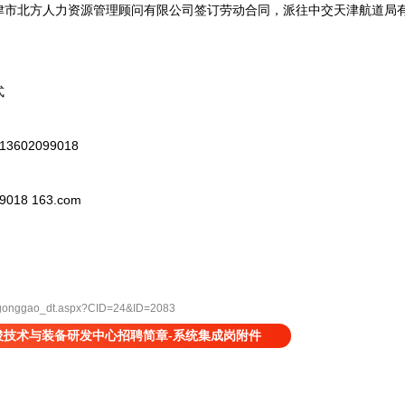
北方人力资源管理顾问有限公司签订劳动合同，派往中交天津航道局有
式
02099018
8 163.com
gonggao_dt.aspx?CID=24&ID=2083
浚技术与装备研发中心招聘简章-系统集成岗附件