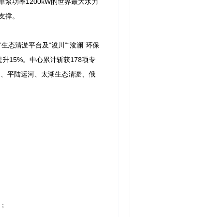
功率1200kW的世界最大水力
支撑。
生态清淤平台及“浚川”“浚澜”环保
提升15%。中心累计斩获178项专
岛、平陆运河、太湖生态清淤、俄
；