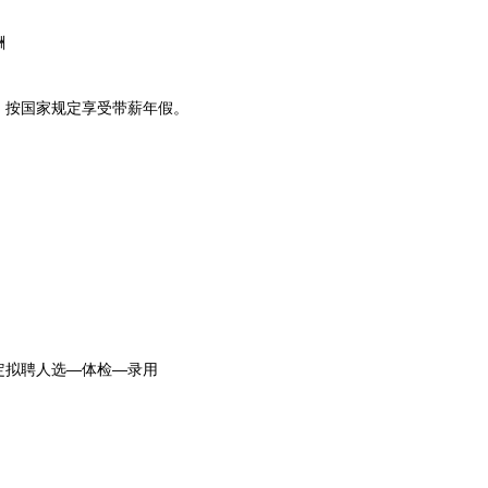
酬
按国家规定享受带薪年假。
拟聘人选—体检—录用