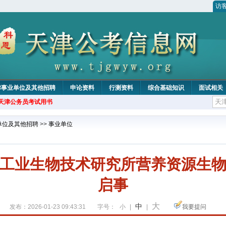
访
津事业单位及其他招聘
申论资料
行测资料
综合基础知识
面试相关
年天津公务员考试用书
单位及其他招聘
>>
事业单位
工业生物技术研究所营养资源生
启事
大
中
发布：2026-01-23 09:43:31
字号：
小
|
|
我要提问