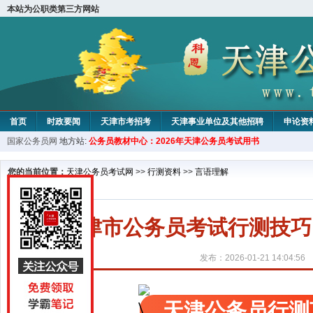
本站为公职类第三方网站
首页
时政要闻
天津市考招考
天津事业单位及其他招聘
申论资
国家公务员网
地方站:
公务员教材中心：2026年天津公务员考试用书
教材中心
您的当前位置：
天津公务员考试网
>>
行测资料
>>
言语理解
天津市公务员考试行测技巧
发布：2026-01-21 14:04:56
天津公务员行测