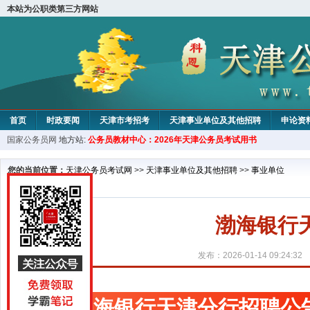
本站为公职类第三方网站
首页
时政要闻
天津市考招考
天津事业单位及其他招聘
申论资
国家公务员网
地方站:
公务员教材中心：2026年天津公务员考试用书
教材中心
您的当前位置：
天津公务员考试网
>>
天津事业单位及其他招聘
>>
事业单位
渤海银行
发布：2026-01-14 09:24:32
渤海银行天津分行招聘公