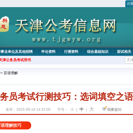
访
津事业单位及其他招聘
申论资料
行测资料
综合基础知识
面试相关
年天津公务员考试用书
>>
言语理解
务员考试行测技巧：选词填空之
大
中
发布：2025-09-18 14:32:00
字号：
小
|
|
我要提问
言语理解技巧