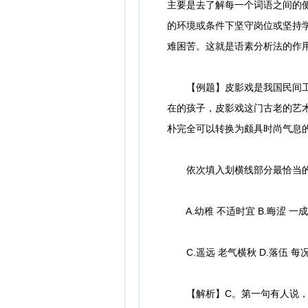
主要是去了解每一个词语之间的侧
的环境或条件下坚守岗位或坚持学
难困苦。这就是语素分析法的作
【例题】皮影戏是我国民间工艺
在的孩子，皮影戏这门古老的艺术已
朴完全可以转换为颇具时尚气息
依次填入划横线部分最恰当的
A.幼稚 不适时宜 B.晦涩 一
C.遥远 老气横秋 D.落伍 每
【解析】C。第一句有人说，对于