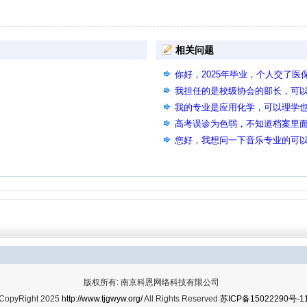
相关问题
你好，2025年毕业，个人交了
吗？
我担任的是校级协会的部长，可
我的专业是应用化学，可以理学
学学位。事业单位中的化学类属
高考误诊为色弱，不知道档案里
位中的化学类吗？
试有影响吗，我现在去医院检查
您好，我想问一下音乐专业的可以
申请复查，主要是体检那天我眼
版权所有: 南京科恩网络科技有限公司
CopyRight 2025
http://www.tjgwyw.org/
All Rights Reserved
苏ICP备15022290号-1