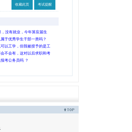
收藏此页
考试提醒
医保，没有就业，今年算应届生
以属于优秀学生干部一类吗？
也可以工学，但我被授予的是工
于理学，那么我可以报考事业单
面会不会有，这对以后求职和考
不是色弱，当时高中不懂就没去
报考公务员吗 ？
镜掉了看不清楚！
1