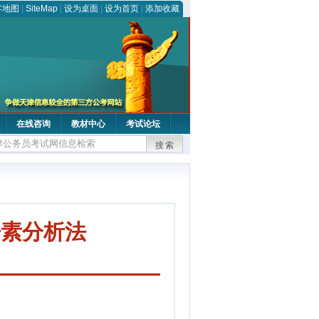
客地图
|
SiteMap
|
设为桌面
|
设为首页
|
添加收藏
在线咨询
教材中心
考试论坛
搜索
语素分析法