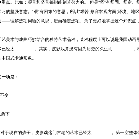
重点。比如：艰苦和坚苦都指能刻苦努力的。 但是“坚”有坚固、坚定、
习的坚强意志。“艰”有困难的意思，所以“艰苦”形容客观方面(环境、地
用——理解选项词语的意思，进而确定选项。为了更好地掌握这个知识点
美术与戏曲巧妙结合的独特艺术品种，某种程度上可以说是我国动画最
经太________。其实，皮影戏并没有因为历史的久远而_______
的中国式卡通形象。
一项是：
成不变
况愈下
现在的孩子，皮影戏这门古老的艺术已经太________。第一空整