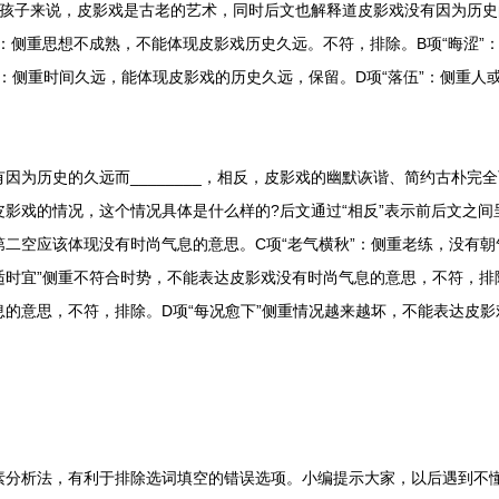
的孩子来说，皮影戏是古老的艺术，同时后文也解释道皮影戏没有因为历
”：侧重思想不成熟，不能体现皮影戏历史久远。不符，排除。B项“晦涩”
”：侧重时间久远，能体现皮影戏的历史久远，保留。D项“落伍”：侧重人
为历史的久远而________，相反，皮影戏的幽默诙谐、简约古朴完
影戏的情况，这个情况具体是什么样的?后文通过“相反”表示前后文之
二空应该体现没有时尚气息的意思。C项“老气横秋”：侧重老练，没有
适时宜”侧重不符合时势，不能表达皮影戏没有时尚气息的意思，不符，排除
的意思，不符，排除。D项“每况愈下”侧重情况越来越坏，不能表达皮
析法，有利于排除选词填空的错误选项。小编提示大家，以后遇到不懂