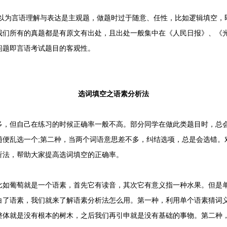
以为言语理解与表达是主观题，做题时过于随意、任性，比如逻辑填空，
我们所有的真题都是有原文有出处，且出处一般集中在《人民日报》、《
问题即言语考试题目的客观性。
选词填空之语素分析法
但自己在练习的时候正确率一般不高。部分同学在做此类题目时，总会
随便乱选一个;第二种，当两个词语意思差不多，纠结选项，总是会选错。
析法，帮助大家提高选词填空的正确率。
葡萄就是一个语素，首先它有读音，其次它有意义指一种水果。但是单
白了语素，我们就来了解语素分析法怎么用。第一种，利用单个语素猜词
整体就是没有根本的树木，之后我们再引申就是没有基础的事物。第二种