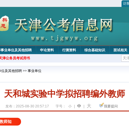
访
津事业单位及其他招聘
申论资料
行测资料
综合基础知识
面试相关
年天津公务员考试用书
单位及其他招聘
>>
事业单位
天和城实验中学拟招聘编外教师
大
中
发布：2025-08-30 20:57:17
字号：
小
|
|
我要提问
教师知