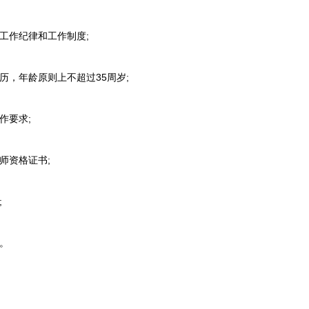
作纪律和工作制度;
，年龄原则上不超过35周岁;
作要求;
资格证书;
;
。