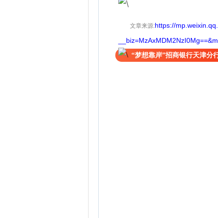
https://mp.weixin.q
文章来源
:
__biz=MzAxMDM2NzI0Mg==&mid
“梦想靠岸”招商银行天津分行