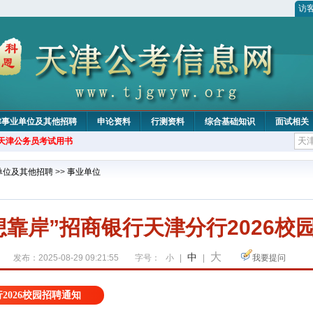
访
津事业单位及其他招聘
申论资料
行测资料
综合基础知识
面试相关
年天津公务员考试用书
单位及其他招聘
>>
事业单位
想靠岸”招商银行天津分行2026校
大
中
发布：2025-08-29 09:21:55
字号：
小
|
|
我要提问
2026校园招聘通知