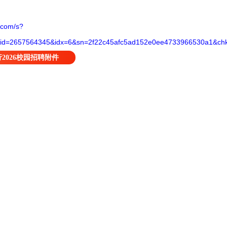
q.com/s?
=2657564345&idx=6&sn=2f22c45afc5ad152e0ee4733966530a1&chk
2026校园招聘附件