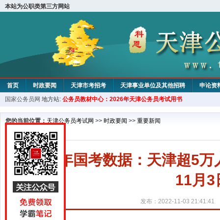
本站为公职类第三方网站
首页
时政要闻
天津市考招考
天津事业单位及其他招聘
申论资
国家公务员网
地方站:
公务员教材中心：2026年天津公务员考试用书
教材中心
您的当前位置：
天津公务员考试网
>>
时政要闻
>>
重要新闻
2023年国考数据：天津超5万
11月3
发布：2022-11-03 21:41:41