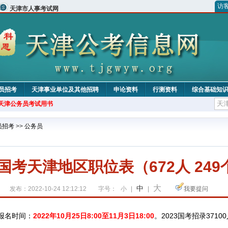
访
天津市人事考试网
员招考
天津事业单位及其他招聘
申论资料
行测资料
综合基础知
年天津公务员考试用书
员招考
>>
公务员
年国考天津地区职位表（672人 24
大
中
发布：2022-10-24 12:12:12
字号：
小
|
|
我要提问
报名时间：
2022年10月25日8:00至11月3日18:00
。2023国考招录371