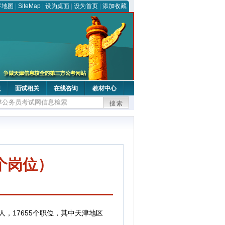
客地图
|
SiteMap
|
设为桌面
|
设为首页
|
添加收藏
识
面试相关
在线咨询
教材中心
搜索
9个岗位）
00人，17655个职位，其中天津地区