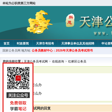
本站为公职类第三方网站
首页
时政要闻
天津市考招考
天津事业单位及其他招聘
申论资
国家公务员网
地方站:
公务员教材中心：2026年天津公务员考试用书
教材中心
您的当前位置：
天津公务员考试网
>
在线咨询
>
红桥区公务员
已解决
红桥区公务员
专业大类报错了怎么办
专业大类报错了怎么办
天津公务员考试网的回复