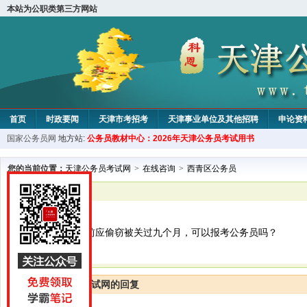
本站为公职类第三方网站
首页
时政要闻
天津市考招考
天津事业单位及其他招聘
申论资
国家公务员网
地方站:
公务员教材中心：2026年天津公务员考试用书
教材中心
您的当前位置：
天津公务员考试网
>
在线咨询
>
西青区公务员
已解决
西青区公务员
父亲在二十多年前应偷窃被关过九个月，可以报考公务员吗？
天津公务员考试网的回复