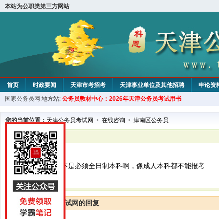
本站为公职类第三方网站
首页
时政要闻
天津市考招考
天津事业单位及其他招聘
申论资
国家公务员网
地方站:
公务员教材中心：2026年天津公务员考试用书
教材中心
您的当前位置：
天津公务员考试网
>
在线咨询
>
津南区公务员
已解决
津南区公务员
现在最低学历是不是必须全日制本科啊，像成人本科都不能报考
天津公务员考试网的回复