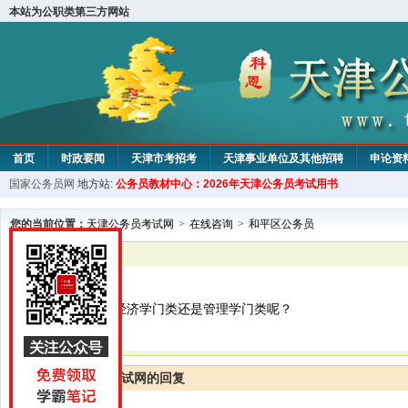
本站为公职类第三方网站
首页
时政要闻
天津市考招考
天津事业单位及其他招聘
申论资
国家公务员网
地方站:
公务员教材中心：2026年天津公务员考试用书
教材中心
您的当前位置：
天津公务员考试网
>
在线咨询
>
和平区公务员
已解决
和平区公务员
国际商务硕士算经济学门类还是管理学门类呢？
天津公务员考试网的回复