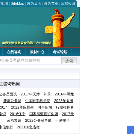
客地图
|
SiteMap
|
设为桌面
|
设为首页
|
添加收藏
在线咨询
教材中心
考试论坛
搜索
生咨询热词
公务员面试
2017年天津
补录
2016年黑龙
新疆公务员
中国医学科学院
2023年省考
2017
2022年应届生
时事新闻
行测模拟卷
常识
2016辽宁
国家能源投资集团
2017天
、
政治常识
2022公务员考试
行测技巧
中信银行
2021河北省考