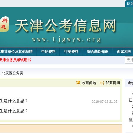
访
津事业单位及其他招聘
申论资料
行测资料
综合基础知识
面试相关
年天津公务员考试用书
>
北辰区公务员
收藏问题
我要提问
考
江
生是什么意思？
2019-07-18 21:02
生是什么意思？
津