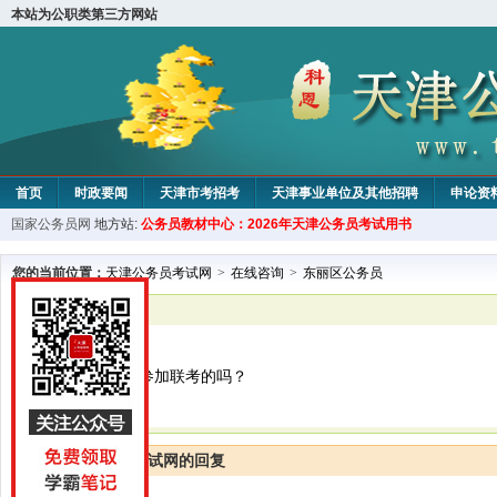
本站为公职类第三方网站
首页
时政要闻
天津市考招考
天津事业单位及其他招聘
申论资
国家公务员网
地方站:
公务员教材中心：2026年天津公务员考试用书
教材中心
您的当前位置：
天津公务员考试网
>
在线咨询
>
东丽区公务员
已解决
东丽区公务员
不是说今年天津参加联考的吗？
天津公务员考试网的回复